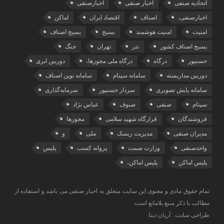
اتحادیه صنفی
اخبار صنفی
اخبارصنفی
اخبارصنفی،
اصناف
اقتصاد ایران
اماکن
امنیت
امنیت هوشمند
بسیج
بسیج اصناف
بسیج اصناف کشور
تتر
تهران
جنگ
حسنپور
درگاه
درگاه ملی مجوزها،
دوربین ابری
دوربین مداربسته
سامانه سپتام
سامانه نوین اصناف
سامانه پایش تصویری
سردار حسنپور
سرمایه‌گذاری
سپتام
صنفی
صنوف
عباس نژاد
فروشندگان
قرارگاه شهید سلامی
مجوزها
مدیران صنفی
مدیریت ریسک
ملی
و
واحدصنفی
وزارت صمت
پروانه کسب
پلیس
پلیس اماکن
پلیس اماکن،
تمام حقوق مادی و معنوی این سایت متعلق به اخبار صنفی می باشد و استفاده از
مطالب با ذکر منبع بلامانع است.
طراحی سایت : آریان دیتا